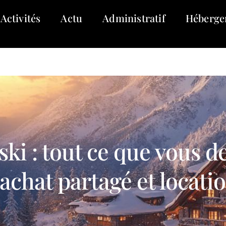
Activités
Actu
Administratif
Héberge
ski : tout ce que vous d
 achat partagé et locati