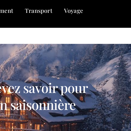
ment
Transport
Voyage
evez savoir pour
on saisonnière